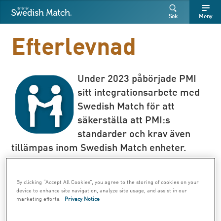
Swedish Match
Sök
Fritext
Fritext
Sök
Meny
SÖK
Efterlevnad
Under 2023 påbörjade PMI
sitt integrationsarbete med
Swedish Match för att
säkerställa att PMI:s
standarder och krav även
tillämpas inom Swedish Match enheter.
By clicking “Accept All Cookies”, you agree to the storing of cookies on your
device to enhance site navigation, analyze site usage, and assist in our
Under 2023 fortsatte integrationsarbetet
marketing efforts.
Privacy Notice
mellan Swedish Match och PMIs Legal &