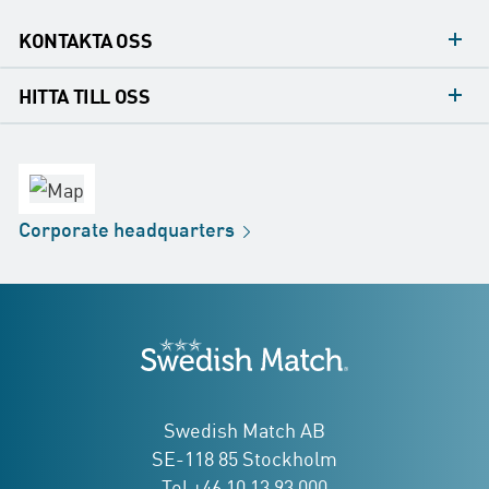
KONTAKTA OSS
Mediakontakt
HITTA TILL OSS
Konsumentkontakt
Huvudkontor
Försäljningskontor
Fabrik
Corporate
headquarters
Distribution
Butik
Development
Swedish Match
adresser
Swedish Match AB
SE-118 85 Stockholm
Tel +46 10 13 93 000