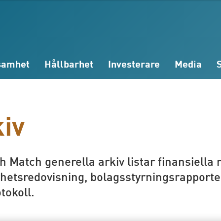
samhet
Hållbarhet
Investerare
Media
iv
 Match generella arkiv listar finansiella
rhetsredovisning, bolagsstyrningsrapport
tokoll.