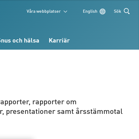
Våra webbplatser
English
Sök
SÖK
Snus och hälsa
Karriär
 rapporter, rapporter om
er, presentationer samt årsstämmotal