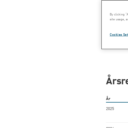
Sök i
By clicking “
site usage, a
Alla
år
Cookies Set
SÖK
Årsr
År
2025