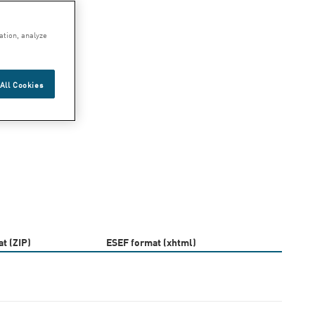
ation, analyze
All Cookies
t (ZIP)
ESEF format (xhtml)