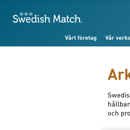
Sök
Fritext
Fritext
Swedish Match
Vårt företag
Vår verk
Ark
Swedish
hållba
och pro