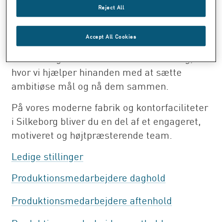
Derfor er vi løbende på udkig efter dygtige
Reject All
og engagerede kolleger, som vil være med til
at realisere vores vision om et Danmark
Accept All Cookies
uden røg.
Vi er en organisation i konstant udvikling,
hvor vi hjælper hinanden med at sætte
ambitiøse mål og nå dem sammen.
På vores moderne fabrik og kontorfaciliteter
i Silkeborg bliver du en del af et engageret,
motiveret og højtpræsterende team.
Ledige stillinger
Produktionsmedarbejdere daghold
Produktionsmedarbejdere aftenhold