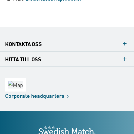
KONTAKTA OSS
Mediakontakt
HITTA TILL OSS
Konsumentkontakt
Huvudkontor
Försäljningskontor
Fabrik
Corporate
headquarters
Distribution
Butik
Development
Swedish Match
adresser