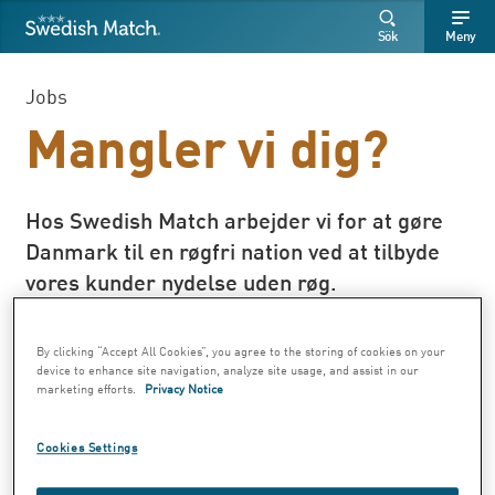
Swedish Match
Sök
Fritext
Fritext
Sök
Meny
SÖK
Jobs
Mangler vi dig?
Hos Swedish Match arbejder vi for at gøre
Danmark til en røgfri nation ved at tilbyde
vores kunder nydelse uden røg.
Vi ønsker at gøre en positiv forskel i
By clicking “Accept All Cookies”, you agree to the storing of cookies on your
device to enhance site navigation, analyze site usage, and assist in our
samfundet gennem bæredygtige produkter
marketing efforts.
Privacy Notice
og ved altid at handle med respekt for
mennesker og miljø.
Cookies Settings