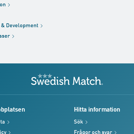
ion
h &
Development
sser
Swedish Match
bplatsen
Hitta information
ta
Sök
icy
Frågor och
svar