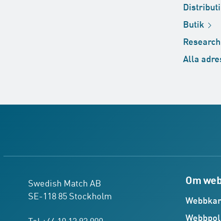
Distribut
Butik
Researc
Alla
adre
Om web
Swedish Match AB
SE-118 85 Stockholm
Webbkar
Webbpol
Tel +46 10 13 93 000