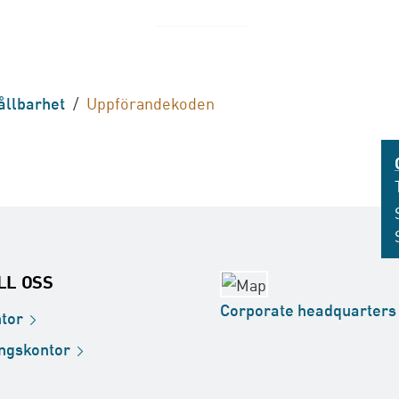
ållbarhet
/
Uppförandekoden
ILL OSS
Corporate
headquarters
tor
ingskontor