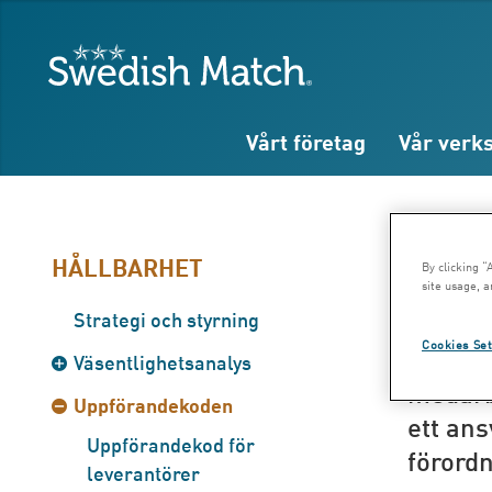
Sök
Fritext
Fritext
Swedish Match
Vårt företag
Vår verk
Up
HÅLLBARHET
By clicking “
site usage, a
Strategi och styrning
Cookies Set
Uppför
Väsentlighetsanalys
medarb
Uppförandekoden
ett ans
Uppförandekod för
förordn
leverantörer