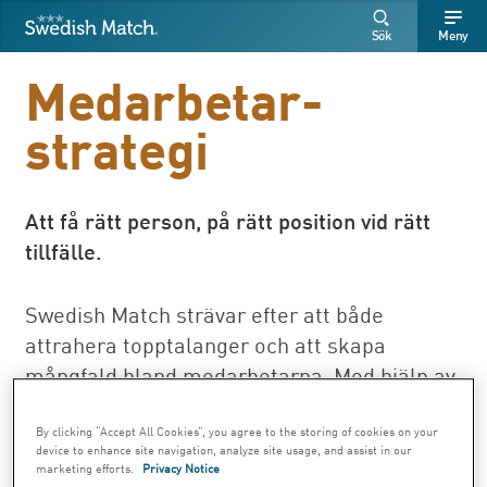
Swedish Match
Sök
Fritext
Fritext
Sök
Meny
SÖK
Medarbetar­
strategi
Att få rätt person, på rätt position vid rätt
tillfälle.
Swedish Match strävar efter att både
attrahera topptalanger och att skapa
mångfald bland medarbetarna. Med hjälp av
olika perspektiv, erfarenheter och unika
idéer drivs företaget framåt. Vi fokuserar på
By clicking “Accept All Cookies”, you agree to the storing of cookies on your
device to enhance site navigation, analyze site usage, and assist in our
att vara den mest attraktiva arbets­givaren
marketing efforts.
Privacy Notice