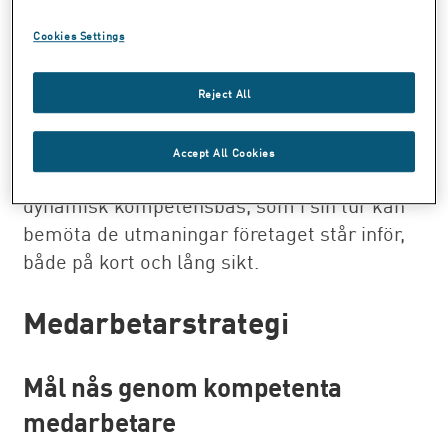
som attraherar de bästa talangerna.
Swedish Match använder en rad arbetssätt
Cookies Settings
för att identifiera och attrahera de bästa
talangerna, bland annat med insatser inom
Reject All
Employer Branding och interna
talangprogram. Rekryteringen av
Accept All Cookies
topptalanger genererar en ytterst stark och
dynamisk kompetensbas, som i sin tur kan
bemöta de utmaningar företaget står inför,
både på kort och lång sikt.
Medarbetarstrategi
Mål nås genom kompetenta
medarbetare