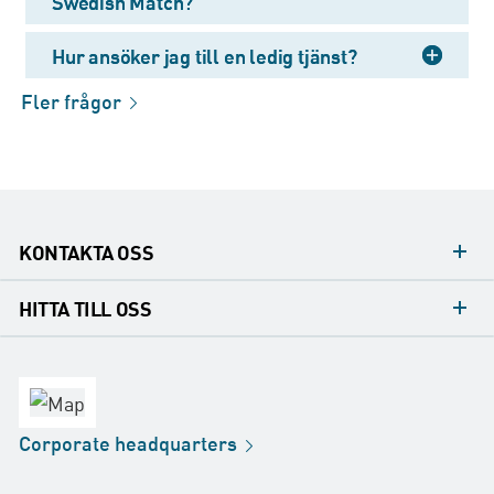
Swedish Match?
Hur ansöker jag till en ledig tjänst?
Fler
frågor
KONTAKTA OSS
Mediakontakt
HITTA TILL OSS
Konsumentkontakt
Huvudkontor
Försäljningskontor
Fabrik
Corporate
headquarters
Distribution