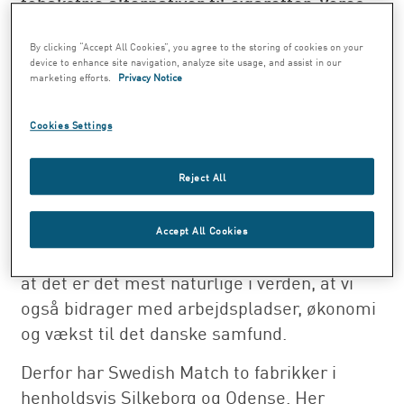
tobaksfrie alternativer til cigaretter. Vores
produkter er ifølge uafhængig international
By clicking “Accept All Cookies”, you agree to the storing of cookies on your
forskning mindre risikofyldte end cigaretter
device to enhance site navigation, analyze site usage, and assist in our
for den enkelte, og de påfører ikke
marketing efforts.
Privacy Notice
omgivelserne gener og risiko som de
traditionelle tobaksprodukter. Vores
Cookies Settings
produkter er et nydelsesprodukt, der uden
tobaksrøg giver vores kunder et velfortjent
Reject All
pusterum i hverdagen.
Accept All Cookies
Når vi er på det danske marked, så synes vi,
at det er det mest naturlige i verden, at vi
også bidrager med arbejdspladser, økonomi
og vækst til det danske samfund.
Derfor har Swedish Match to fabrikker i
henholdsvis Silkeborg og Odense. Her