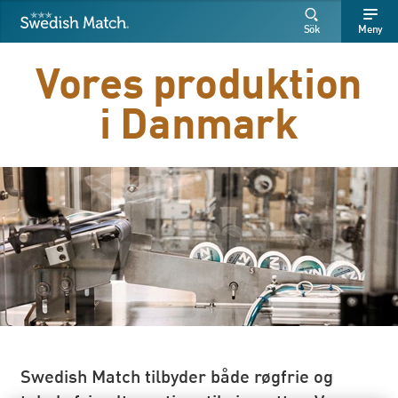
Swedish Match
Sök
Fritext
Fritext
Sök
Meny
SÖK
Vores produktion
i Danmark
Swedish Match tilbyder både røgfrie og