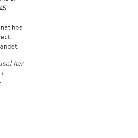
45
nnat hos
ect.
landet.
use) har
 i
v