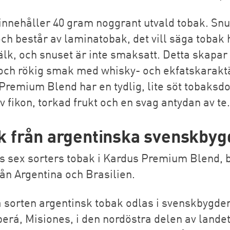
innehåller 40 gram noggrant utvald tobak. Snu
ch består av laminatobak, det vill säga tobak 
jälk, och snuset är inte smaksatt. Detta skapar
och rökig smak med whisky- och ekfatskaraktä
Premium Blend har en tydlig, lite söt tobaksd
v fikon, torkad frukt och en svag antydan av te.
k från argentinska svenskbyg
ns sex sorters tobak i Kardus Premium Blend, 
rån Argentina och Brasilien.
 sorten argentinsk tobak odlas i svenskbygde
berá, Misiones, i den nordöstra delen av lande