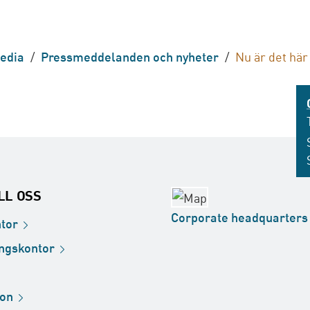
edia
/
Pressmeddelanden och nyheter
/
Nu är det här 
ILL OSS
Corporate
headquarters
tor
ingskontor
ion