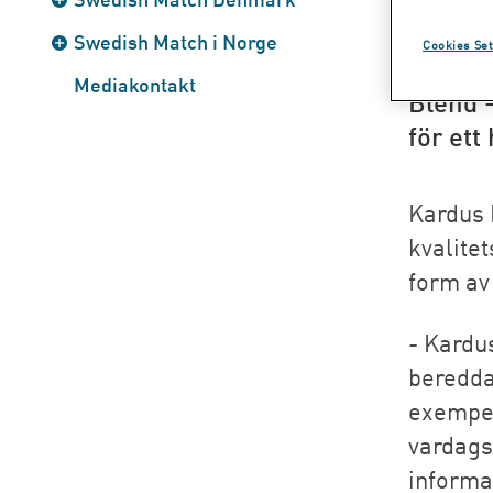
Swedis
Swedish Match i Norge
Cookies Set
Blend, 
Mediakontakt
Blend 
för ett
Kardus 
kvalite
form av
- Kardu
beredda
exempelv
vardags
informa