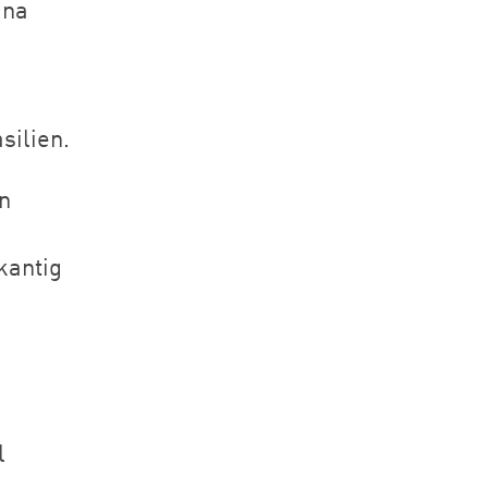
ina
silien.
n
kantig
l