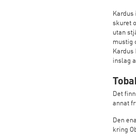
Kardus 
skuret o
utan st
mustig 
Kardus 
inslag a
Toba
Det fin
annat f
Den ena
kring O