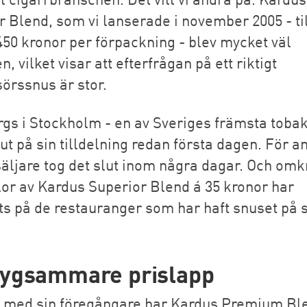
 Blend, som vi lanserade i november 2005 - til
 450 kronor per förpackning - blev mycket väl
, vilket visar att efterfrågan på ett riktigt
örssnus är stor.
rgs i Stockholm - en av Sveriges främsta tobak
ut på sin tilldelning redan första dagen. För a
säljare tog det slut inom några dagar. Och omk
llor av Kardus Superior Blend á 35 kronor har
ts på de restauranger som har haft snuset på 
lygsammare prislapp
 med sin föregångare har Kardus Premium Bl