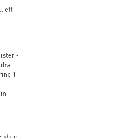
l ett
ister -
ndra
ring 1
sin
end en