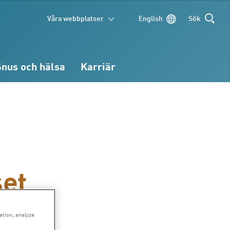
Våra webbplatser
English
Sök
SÖK
Snus och hälsa
Karriär
set
ation, analyze