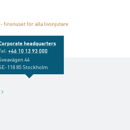
- finsnuset för alla livsnjutare
Corporate headquarters
Tel:
+46 10 13 93 000
Sveavägen 44
SE-118 85 Stockholm