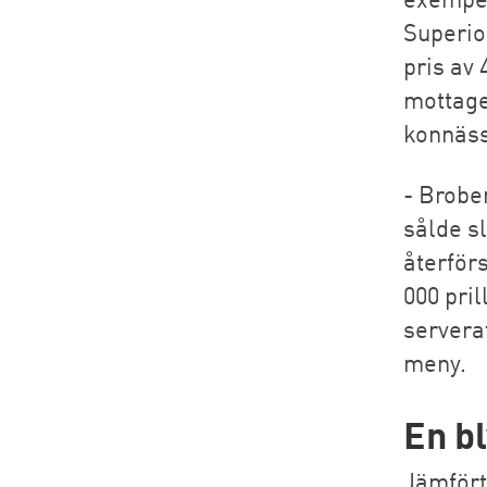
Superior
pris av
mottagen
konnäss
- Brobe
sålde sl
återför
000 pri
servera
meny.
En b
Jämfört