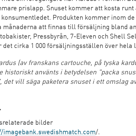
mare prislapp. Snuset kommer att kosta runt 
i konsumentledet. Produkten kommer inom de
 månaderna att finnas till försäljning bland a
 tobakister, Pressbyrån, 7-Eleven och Shell Sel
r det cirka 1 000 försäljningsställen över hela 
ardus (av franskans cartouche, på tyska kard
ge historiskt använts i betydelsen "packa snus
, det vill säga paketera snuset i ett omslag a
r
srelaterade bilder
://imagebank.swedishmatch.com
/.