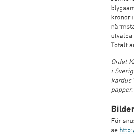
blygsam
kronor 
närmsta
utvalda
Totalt ä
Ordet K
i Sveri
kardus"
papper.
Bilde
För snu
se
http