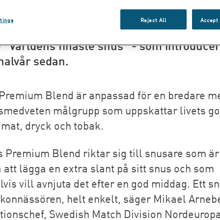
h Match lanserar i dagarna Kardus Prem
tings
Reject All
Accept 
en lillebror till årgångssnuset Kardus Sup
- "Världens finaste snus" - som introduce
 halvår sedan.
Premium Blend är anpassad för en bredare m
tsmedveten målgrupp som uppskattar livets go
 mat, dryck och tobak.
s Premium Blend riktar sig till snusare som är
 att lägga en extra slant på sitt snus och som
is vill avnjuta det efter en god middag. Ett sn
konnässören, helt enkelt, säger Mikael Arnebe
tionschef, Swedish Match Division Nordeuropa