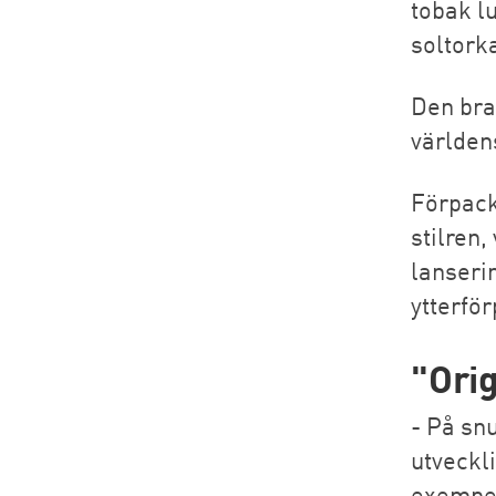
tobak l
soltork
Den bra
världen
Förpack
stilren
lanseri
ytterfö
"Ori
- På sn
utveckl
exempel