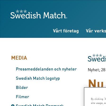
Sök
Fritext
Fritext
Swedish Match
Vårt företag
Vår verk
MEDIA
Pressmeddelanden och nyheter
Nyhet; 28
Nu 
Swedish Match logotyp
Bilder
för
Filmer
By clicking “
site usage, a
Swedish Match Denmark