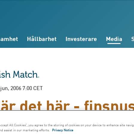
samhet
Hållbarhet
Investerare
Media
 jun, 2006 7:00 CET
är det här - finsnu
 alla livsnjutare
Accept All Cookies”, you agree to the storing of cookies on your device to enhance site navig
nd assist in our marketing efforts.
Privacy Notice