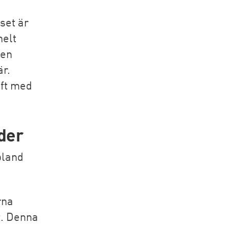
set är
helt
 en
r.
oft med
der
bland
rna
t. Denna