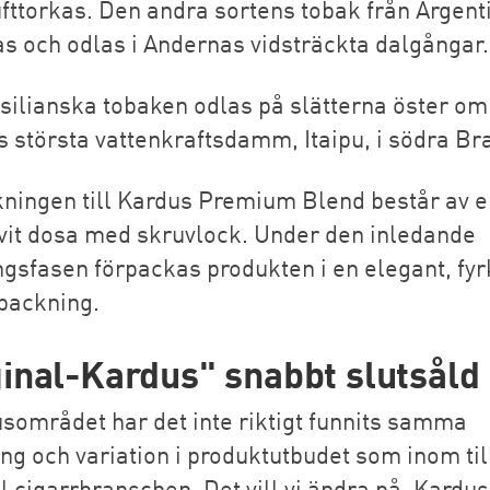
ufttorkas. Den andra sortens tobak från Argent
as och odlas i Andernas vidsträckta dalgångar.
silianska tobaken odlas på slätterna öster om
s största vattenkraftsdamm, Itaipu, i södra Bra
ningen till Kardus Premium Blend består av e
, vit dosa med skruvlock. Under den inledande
ngsfasen förpackas produkten i en elegant, fyr
rpackning.
ginal-Kardus" snabbt slutsåld
usområdet har det inte riktigt funnits samma
ing och variation i produktutbudet som inom til
 cigarrbranschen. Det vill vi ändra på. Kardus