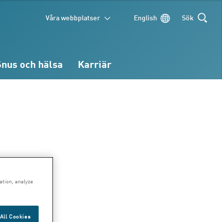
Våra webbplatser
English
Sök
SÖK
Snus och hälsa
Karriär
ation, analyze
All Cookies