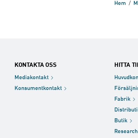
Hem
/
M
KONTAKTA OSS
HITTA T
Mediakontakt
Huvudkon
Konsumentkontakt
Försäljn
Fabrik
Distribut
Butik
Researc