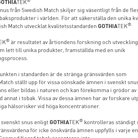
®
GOTHIA
TEK
nus från Swedish Match skiljer sig väsentligt från de fle
obaksprodukter i världen. För att säkerställa den unika kv
®.
sh Match utvecklat kvalitetsstandarden
GOTHIA
TEK
®
EK
är resultatet av årtiondens forskning och utveckling,
m lett till unika produkter, framställda med en unik
ingsprocess.
unkten i standarden är de stränga gränsvärden som
atch ställt upp för vissa oönskade ämnen i svenskt snu
ns eller bildas i naturen och kan förekomma i grödor av 
nd annat i tobak. Vissa av dessa ämnen har av forskare u
ga hälsorisker vid höga koncentrationer.
®
 svenskt snus enligt
GOTHIA
TEK
kontrolleras ständigt 
ränsvärdena för icke önskvärda ämnen uppfylls i varje en
Genmodifierad tobak accepteras inte.