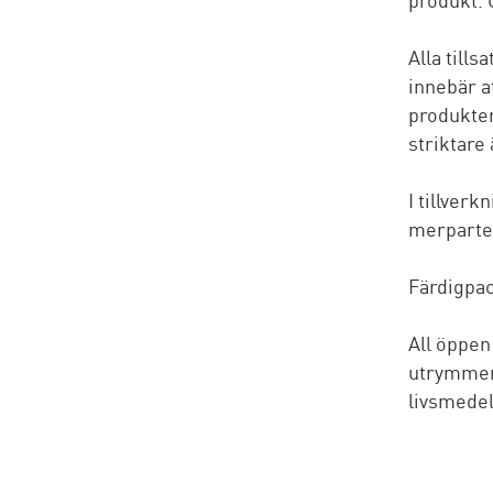
Alla till
innebär a
produkter
striktare 
I tillver
merparten
Färdigpac
All öppen
utrymmen 
livsmedel