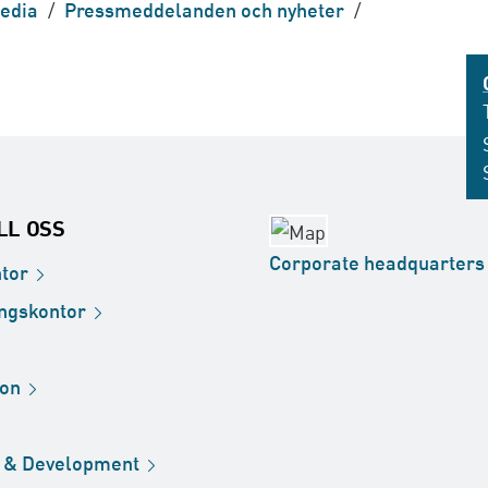
edia
/
Pressmeddelanden och nyheter
/
ILL OSS
Corporate
headquarters
tor
ingskontor
ion
h &
Development