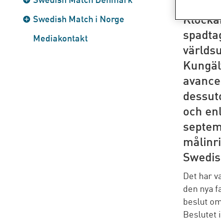
Klockan
Swedish Match i Norge
spadtag
Mediakontakt
världsu
Kungäl
avancer
dessut
och enl
septem
målinr
Swedis
Det har v
den nya f
beslut om
Beslutet 