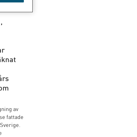
,
ar
äknat
års
nom
gning av
se fattade
 Sverige.
e