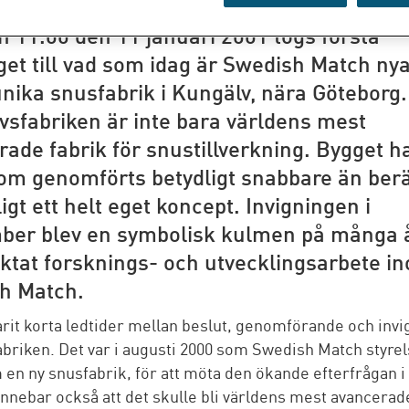
 11.00 den 11 januari 2001 togs första
et till vad som idag är Swedish Match nya
nika snusfabrik i Kungälv, nära Göteborg.
vsfabriken är inte bara världens mest
ade fabrik för snustillverkning. Bygget h
om genomförts betydligt snabbare än ber
igt ett helt eget koncept. Invigningen i
ber blev en symbolisk kulmen på många 
iktat forsknings- och utvecklingsarbete i
h Match.
arit korta ledtider mellan beslut, genomförande och invi
abriken. Det var i augusti 2000 som Swedish Match styrel
 en ny snusfabrik, för att möta den ökande efterfrågan i
innebar också att det skulle bli världens mest avancerad