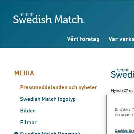
Sök
Fritext
Fritext
Swedish Match
Vårt företag
Vår verk
MEDIA
Pressmeddelanden och nyheter
Nyhet; 27 no
Swedish Match logotyp
Sna
Bilder
By clicking “
site usage, a
vär
Filmer
Cookies Set
Swedish Match Denmark