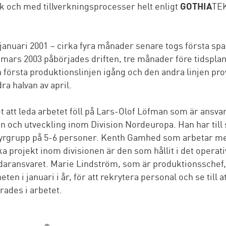
k och med tillverkningsprocesser helt enligt
GOTHIA
TE
januari 2001 – cirka fyra månader senare togs första spa
 mars 2003 påbörjades driften, tre månader före tidspla
 första produktionslinjen igång och den andra linjen pr
ra halvan av april.
 att leda arbetet föll på Lars-Olof Löfman som är ansvar
n och utveckling inom Division Nordeuropa. Han har till 
tyrgrupp på 5-6 personer. Kenth Gamhed som arbetar m
ka projekt inom divisionen är den som hållit i det operati
daransvaret. Marie Lindström, som är produktionsschef,
en i januari i år, för att rekrytera personal och se till a
rades i arbetet.