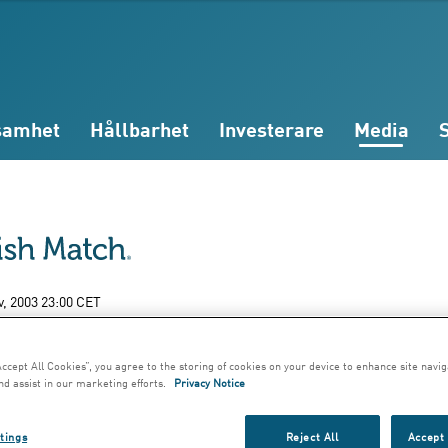
samhet
Hållbarhet
Investerare
Media
v, 2003 23:00 CET
bbt bygge av
Accept All Cookies”, you agree to the storing of cookies on your device to enhance site navig
nd assist in our marketing efforts.
Privacy Notice
ldsunik fabrik
tings
Reject All
Accept 