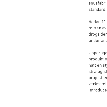
snusfabri
standard.
Redan 11 
mitten av
drogs den
under and
Uppdraget
produktio
haft en s
strategis
projektle
verksamhet
introduce