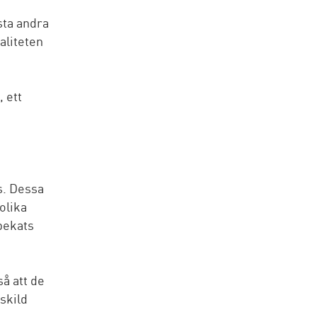
sta andra
aliteten
 ett
s. Dessa
olika
tpekats
så att de
skild