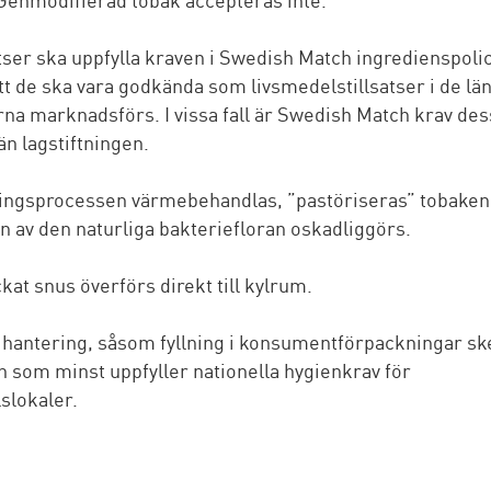
satser ska uppfylla kraven i Swedish Match ingredienspolicy
tt de ska vara godkända som livsmedelstillsatser i de lä
na marknadsförs. I vissa fall är Swedish Match krav de
än lagstiftningen.
kningsprocessen värmebehandlas, ”pastöriseras” tobaken 
 av den naturliga bakteriefloran oskadliggörs.
kat snus överförs direkt till kylrum.
 hantering, såsom fyllning i konsumentförpackningar ske
som minst uppfyller nationella hygienkrav för
slokaler.