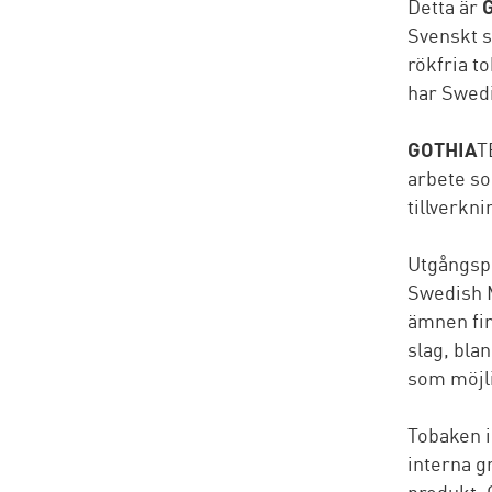
Detta är
Svenskt s
rökfria t
har Swedi
GOTHIA
T
arbete so
tillverkn
Utgångsp
Swedish M
ämnen fin
slag, bla
som möjli
Tobaken i
interna g
produkt. 