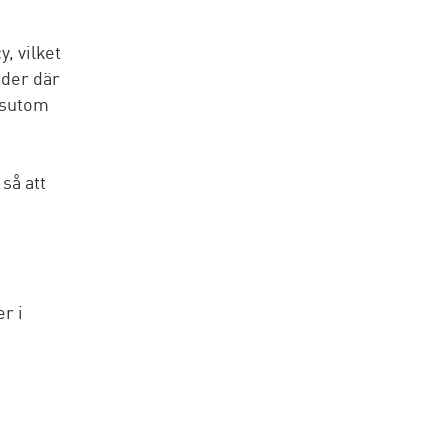
, vilket
nder där
ssutom
så att
r i