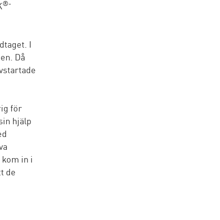
®-
K
dtaget. I
nen. Då
ovstartade
ig för
sin hjälp
ed
va
 kom in i
tt de