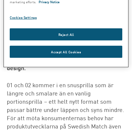
marketing efforts.
Privacy Notice
Swedish Match introducerar snusnyheterna
01 och 02 i Norge. De två nya produkterna
Cookies Settings
ingår i ”The Lab Series” och är speciellt
framtagna för att tillgodose
Reject All
konsumenternas önskemål om ett modernt
snus som skiljer sig från andra varumärken
Accept All Cookies
både när det gäller smak, format och
design.
01 och 02 kommer i en snusprilla som är
längre och smalare än en vanlig
portionsprilla – ett helt nytt format som
passar bättre under läppen och syns mindre.
För att möta konsumenternas behov har
produktutvecklarna på Swedish Match även