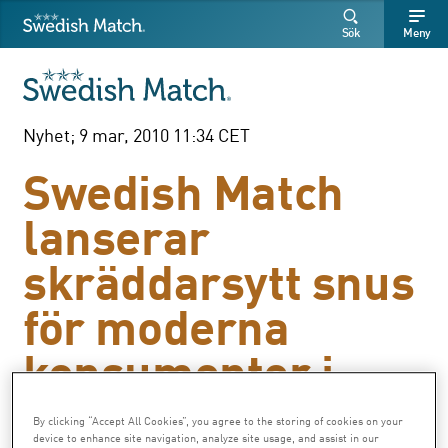
Swedish Match
Sök
Fritext
Fritext
Sök
Meny
SÖK
Nyhet; 9 mar, 2010 11:34 CET
Swedish Match
lanserar
skräddarsytt snus
för moderna
konsumenter i
Norge
By clicking “Accept All Cookies”, you agree to the storing of cookies on your
device to enhance site navigation, analyze site usage, and assist in our