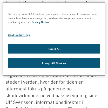
i den vigtige samfundsdebat om passiv
rygning og farerne ved rygning. Firebreak
By clicking “Accept All Cookies”, you agree to the storing of cookies on your
gør det muligt at nyde tobakken uden at
device to enhance site navigation, analyze site usage, and assist in our
genere omgivelserne.
marketing efforts.
Privacy Notice
Firebreak præsenterer det gamle fænomen
Cookies Settings
tyggetobak i en nutidig form. Efter at have været
to år i handelen i Japan er Firebreak netop blevet
Reject All
lanceret i Sverige, og fra onsdag tilbydes også
danske rygere Firebreak.
Accept All Cookies
- Særligt i Danmark er der efterspørgsel på
røgfri alternativer, for Danmark er et af de
steder i verden, hvor der for tiden er
allermest fokus på generne og
skadevirkningerne ved passiv rygning, siger
Ulf Svensson, informationsdirektør i