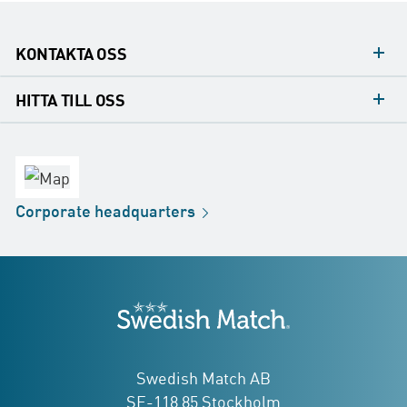
KONTAKTA OSS
Mediakontakt
HITTA TILL OSS
Konsumentkontakt
Huvudkontor
Försäljningskontor
Fabrik
Corporate
headquarters
Distribution
Butik
Development
Swedish Match
adresser
Swedish Match AB
SE-118 85 Stockholm