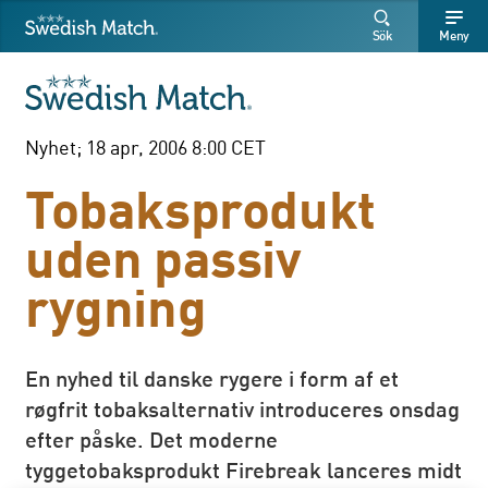
Swedish Match
Sök
Fritext
Fritext
Sök
Meny
SÖK
Nyhet; 18 apr, 2006 8:00 CET
Tobaksprodukt
uden passiv
rygning
En nyhed til danske rygere i form af et
røgfrit tobaksalternativ introduceres onsdag
efter påske. Det moderne
tyggetobaksprodukt Firebreak lanceres midt