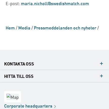
E-post:
maria.nicholl@swedishmatch.com
Hem
/
Media
/
Pressmeddelanden och nyheter
/
KONTAKTA OSS
Mediakontakt
HITTA TILL OSS
Konsumentkontakt
Huvudkontor
Försäljningskontor
Fabrik
Corporate
headquarters