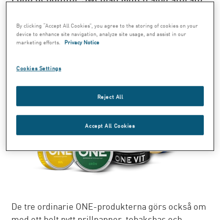
snuslansering under 2020, med
förlanseringen av den utökade och
By clicking “Accept All Cookies”, you agree to the storing of cookies on your
device to enhance site navigation, analyze site usage, and assist in our
uppdaterade produktserien ONE. Två helt
marketing efforts.
Privacy Notice
nya smaker, Skogsbär och torkad frukt samt
Apelsinblom och örter, adderas till serien.
Cookies Settings
Reject All
Accept All Cookies
De tre ordinarie ONE-produkterna görs också om
med ett helt nytt prillpapper, tobaksbas och