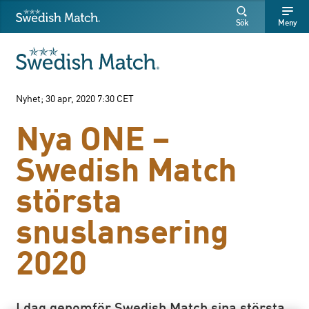
Swedish Match
Sök
Fritext
Fritext
Sök
Meny
SÖK
Nyhet; 30 apr, 2020 7:30 CET
Nya ONE –
Swedish Match
största
snuslansering
2020
I dag genomför Swedish Match sina största