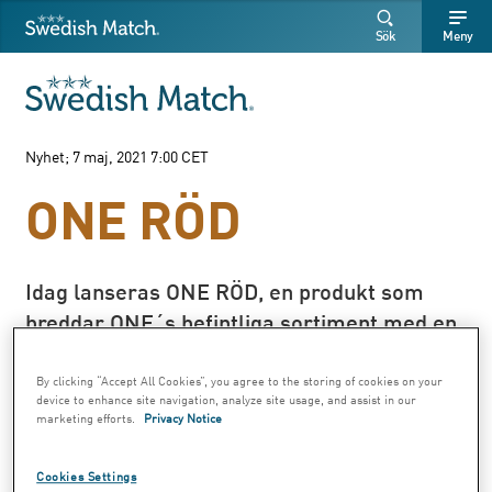
Swedish Match
Sök
Fritext
Fritext
Sök
Meny
SÖK
Nyhet; 7 maj, 2021 7:00 CET
ONE RÖD
Idag lanseras ONE RÖD, en produkt som
breddar ONE´s befintliga sortiment med en
helt ny smak: Vilda bär. Precis som tidigare
ONE-produkter står den kraftfulla
By clicking “Accept All Cookies”, you agree to the storing of cookies on your
device to enhance site navigation, analyze site usage, and assist in our
smakupplevelsen, välfyllda prillor och
marketing efforts.
Privacy Notice
tunnare prillpapper i fokus.
Cookies Settings