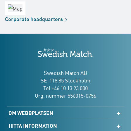
Försäljningskontor
Fabrik
Corporate
headquarters
Distribution
Butik
Development
Swedish Match
adresser
Swedish Match AB
SE-118 85 Stockholm
Tel +46 10 13 93 000
Org. nummer 556015-0756
OM WEBBPLATSEN
Webbkarta
HITTA INFORMATION