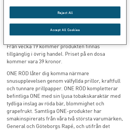
ONE RÖD liksom samtliga ONE-produkter
kommer att ingå i vårt ordinarie snussortiment.
Reject All
ONE RÖD lanseras i Swedish Matchs egna butiker
fredag vecka 18 (Stockholm, Göteborg, Lund, Åre
Accept All Cookies
och Strömstad) samt på www.swedishmatch.se.
Från vecka 19 kommer produkten finnas
tillgänglig i övrig handel. Priset på en dosa
kommer vara 39 kronor.
ONE RÖD låter dig komma närmare
snusupplevelsen genom välfyllda prillor, kraftfull
och tunnare prillpapper. ONE RÖD kompletterar
befintliga ONE med sin ljusa tobakskaraktär med
tydliga inslag av röda bär, blommighet och
grapefrukt. Samtliga ONE-produkter har
smakinspirerats från våra två största varumärken,
General och Göteborgs Rapé, och utifrån det