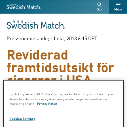
Swedish Match
Sök
Fritext
Fritext
Sök
Meny
SÖK
Pressmeddelande; 11 okt, 2013 6:15 CET
Reviderad
framtidsutsikt för
cigarrer i USA
By clicking “Accept All Cookies”, you agree to the storing of cookies on your
I halvårsrapporten januari-juni 2013 stod
device to enhance site navigation, analyze site usage, and assist in our
marketing efforts.
Privacy Notice
följande uttalande i framtidsutsikten:
För helåret 2013 förväntar vi oss ökad
Cookies Settings
nettoomsättning och ökat rörelseresultat för