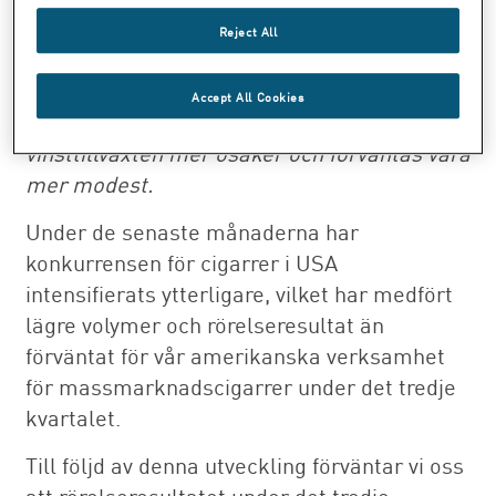
cigarrer i USA, främst till följd av stark
Reject All
volymtillväxt. På grund av de
marknadsåtgärder som nu planeras för att
Accept All Cookies
möta den ökade konkurrensen, är dock
vinsttillväxten mer osäker och förväntas vara
mer modest.
Under de senaste månaderna har
konkurrensen för cigarrer i USA
intensifierats ytterligare, vilket har medfört
lägre volymer och rörelseresultat än
förväntat för vår amerikanska verksamhet
för massmarknadscigarrer under det tredje
kvartalet.
Till följd av denna utveckling förväntar vi oss
att rörelseresultatet under det tredje