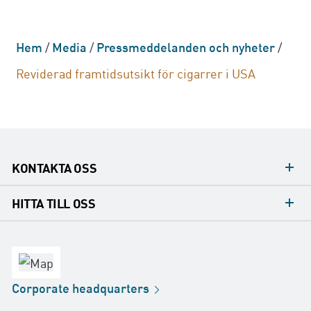
Hem
/
Media
/
Pressmeddelanden och nyheter
/
Reviderad framtidsutsikt för cigarrer i USA
KONTAKTA OSS
Mediakontakt
HITTA TILL OSS
Konsumentkontakt
Huvudkontor
Försäljningskontor
Fabrik
Corporate
headquarters
Distribution