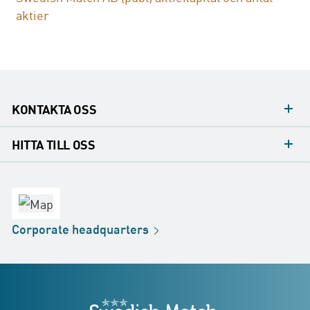
aktier
KONTAKTA OSS
Mediakontakt
HITTA TILL OSS
Konsumentkontakt
Huvudkontor
Försäljningskontor
Fabrik
Corporate
headquarters
Distribution
Butik
Development
Swedish Match