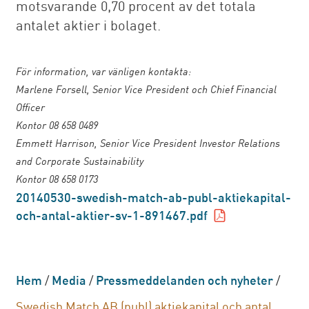
motsvarande 0,70 procent av det totala
antalet aktier i bolaget.
För information, var vänligen kontakta:
Marlene Forsell, Senior Vice President och Chief Financial
Officer
Kontor 08 658 0489
Emmett Harrison, Senior Vice President Investor Relations
and Corporate Sustainability
Kontor 08 658 0173
20140530-swedish-match-ab-publ-aktiekapital-
och-antal-aktier-sv-1-891467.pdf
Hem
/
Media
/
Pressmeddelanden och nyheter
/
Swedish Match AB (publ) aktiekapital och antal