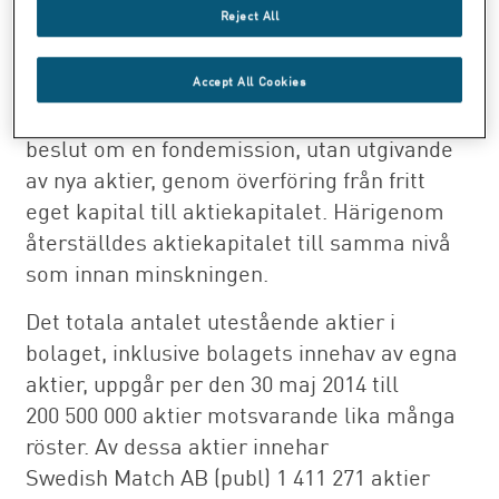
Reject All
Aktiekapitalet om 389 515 417:20 SEK är
oförändrat, då det samtidigt med beslutet
om minskning av aktiekapitalet genom
Accept All Cookies
indragning av återköpta aktier även fattades
beslut om en fondemission, utan utgivande
av nya aktier, genom överföring från fritt
eget kapital till aktiekapitalet. Härigenom
återställdes aktiekapitalet till samma nivå
som innan minskningen.
Det totala antalet utestående aktier i
bolaget, inklusive bolagets innehav av egna
aktier, uppgår per den 30 maj 2014 till
200 500 000 aktier motsvarande lika många
röster. Av dessa aktier innehar
Swedish Match AB (publ) 1 411 271 aktier