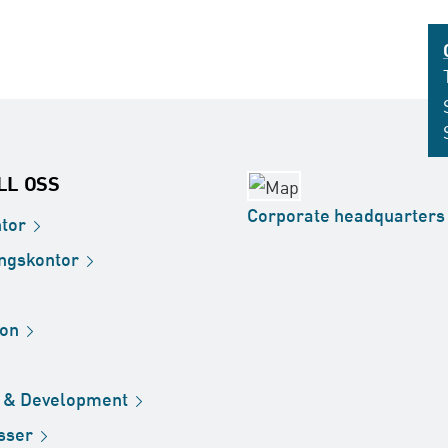
ILL OSS
Corporate
headquarters
tor
ingskontor
ion
h &
Development
sser