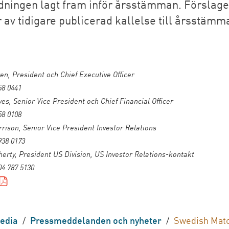
dningen lagt fram inför årsstämman. Förslag
 av tidigare publicerad kallelse till årsstämm
en, President och Chief Executive Officer
58 0441
s, Senior Vice President och Chief Financial Officer
58 0108
ison, Senior Vice President Investor Relations
938 0173
herty, President US Division, US Investor Relations-kontakt
04 787 5130
edia
/
Pressmeddelanden och nyheter
/
Swedish Mat