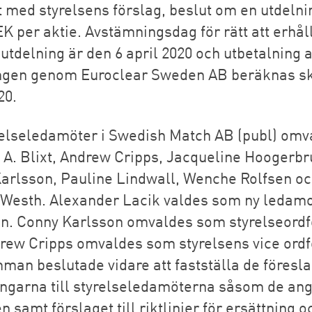
t med styrelsens förslag, beslut om en utdeln
EK per aktie. Avstämningsdag för rätt att erhål
utdelning är den 6 april 2020 och utbetalning 
ngen genom Euroclear Sweden AB beräknas sk
20.
yrelseledamöter i Swedish Match AB (publ) omv
 A. Blixt, Andrew Cripps, Jacqueline Hoogerbr
arlsson, Pauline Lindwall, Wenche Rolfsen o
Westh. Alexander Lacik valdes som ny ledamo
en. Conny Karlsson omvaldes som styrelseord
rew Cripps omvaldes som styrelsens vice ord
man beslutade vidare att fastställa de föresl
ingarna till styrelseledamöterna såsom de ange
n samt förslaget till riktlinjer för ersättning o