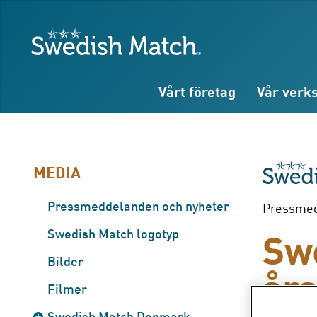
Sök
Fritext
Fritext
Swedish Match
Vårt företag
Vår verk
MEDIA
Pressmeddelanden och nyheter
Pressmedd
Sw
Swedish Match logotyp
Bilder
år
Filmer
Swedish Match Denmark