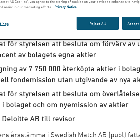
Accept All Cookies”, you agree to the storing of cookies on your device to enhance site navig
 årsstämma beslutade bl a följande:
nd assist in our marketing efforts.
Privacy Notice
tings
Reject All
Accept 
ning till aktieägarna om 12:50 SEK per akt
t för styrelsen att besluta om förvärv av u
ocent av bolagets egna aktier
gning av 7 750 000 återköpta aktier i bola
lell fondemission utan utgivande av nya ak
t för styrelsen att besluta om överlåtelse
r i bolaget och om nyemission av aktier
 Deloitte AB till revisor
ens årsstämma i Swedish Match AB (publ) fatta