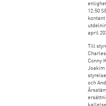
enlighe
12:50 S
kontant 
utdelni
april 20
Till st
Charles
Conny K
Joakim 
styrels
och And
Årsstäm
ersättn
kallelse