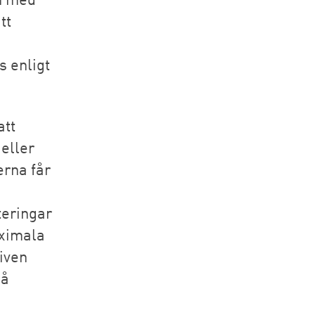
tt
s enligt
att
 eller
erna får
teringar
aximala
given
på