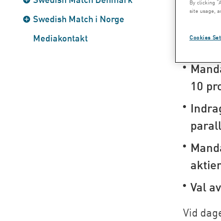
By clicking “
Dagens
site usage, a
Swedish Match i Norge
Mediakontakt
Cookies Set
Utdel
Manda
10 pr
Indra
paral
Manda
aktie
Val av
Vid dag