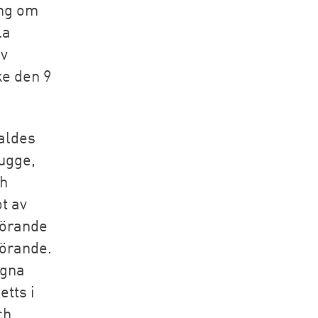
ing om
la
av
e den 9
aldes
ugge,
ch
t av
förande
förande.
agna
tts i
ch