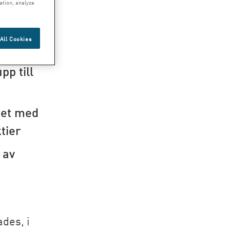
ation, analyze
All Cookies
ie
pp till
get med
tier
 av
des, i