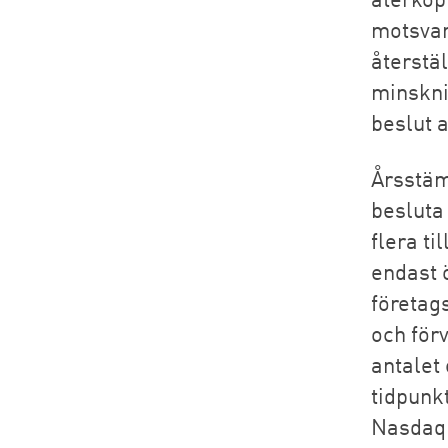
motsvar
återstäl
minskni
beslut 
Årsstäm
besluta 
flera ti
endast 
företag
och för
antalet
tidpunkt
Nasdaq 