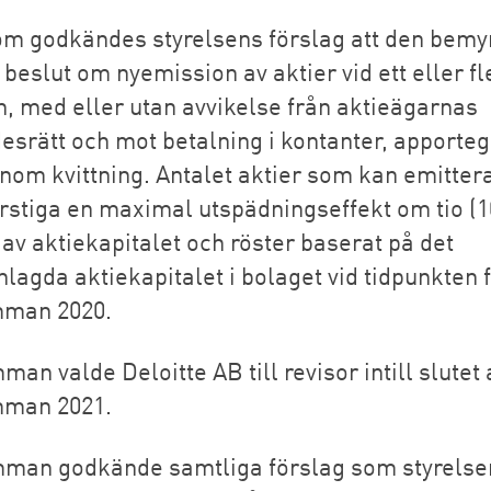
m godkändes styrelsens förslag att den bemy
a beslut om nyemission av aktier vid ett eller fl
en, med eller utan avvikelse från aktieägarnas
desrätt och mot betalning i kontanter, apport
enom kvittning. Antalet aktier som kan emittera
erstiga en maximal utspädningseffekt om tio (1
 av aktiekapitalet och röster baserat på det
agda aktiekapitalet i bolaget vid tidpunkten 
mman 2020.
an valde Deloitte AB till revisor intill slutet 
mman 2021.
man godkände samtliga förslag som styrelse