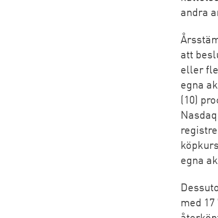
andra a
Årsstäm
att besl
eller fl
egna akt
(10) pro
Nasdaq S
registre
köpkurs
egna akt
Dessuto
med 17 
återköp