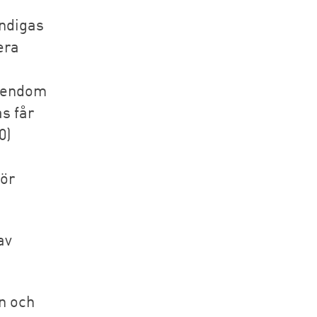
ndigas
era
egendom
s får
0)
för
av
n och