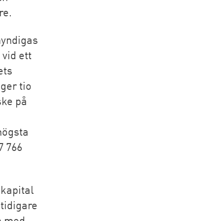
re.
myndigas
vid ett
ets
ger tio
ske på
 högsta
7 766
kapital
tidigare
on med