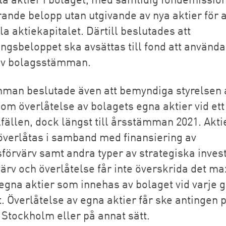
ande belopp utan utgivande av nya aktier för a
la aktiekapitalet. Därtill beslutades att
ngsbeloppet ska avsättas till fond att använda
av bolagsstämman.
man beslutade även att bemyndiga styrelsen 
om överlåtelse av bolagets egna aktier vid ett
llfällen, dock längst till årsstämman 2021. Akti
överlåtas i samband med finansiering av
sförvärv samt andra typer av strategiska inves
värv och överlåtelse får inte överskrida det m
 egna aktier som innehas av bolaget vid varje 
. Överlåtelse av egna aktier får ske antingen 
Stockholm eller på annat sätt.