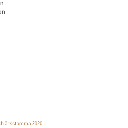
en
an.
ch årsstämma 2020