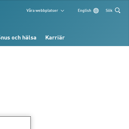
Våra webbplatser
English
Sök
SÖK
Snus och hälsa
Karriär