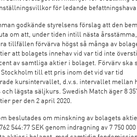
nställningsvillkor för ledande befattningshava
man godkände styrelsens förslag att den be
uta om att, under tiden intill nästa årsstämma, 
era tillfällen förvärva högst så många av bolag
ier att bolagets innehav vid var tid inte översti
cent av samtliga aktier i bolaget. Förvärv ska 
tockholm till ett pris inom det vid var tid
rade kursintervallet, d.v.s. intervallet mellan
 och lägsta säljkurs. Swedish Match äger 8 35
ier per den 2 april 2020.
m beslutades om minskning av bolagets aktie
762 544:77 SEK genom indragning av 7 750 000 
ta aktier i bolaget, med samtidig fondemissi