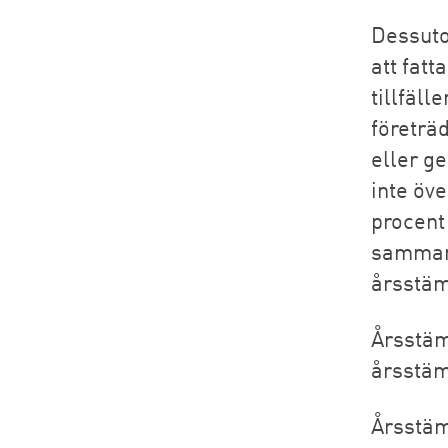
Dessuto
att fatt
tillfäll
företrä
eller g
inte öv
procent
sammanl
årsstä
Årsstämm
årsstä
Årsstäm