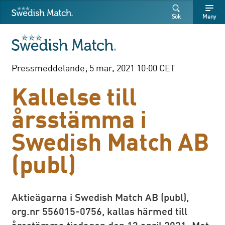
Swedish Match
Sök
Fritext
Fritext
Sök
Meny
SÖK
Pressmeddelande; 5 mar, 2021 10:00 CET
Kallelse till
årsstämma i
Swedish Match AB
(publ)
Aktieägarna i Swedish Match AB (publ),
org.nr 556015-0756, kallas härmed till
årsstämma tisdagen den 13 april 2021. Mot