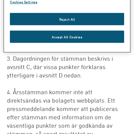
Cookies Settings
2. Aktieägare kommer endast att kunna
delta på årsstämman genom att i förväg
Reject All
rösta på förslagen på stämman samt skicka
frågor till bolaget. Se avsnitt B nedan för
Accept All Cookies
mer information.
3. Dagordningen för stämman beskrivs i
avsnitt C, där vissa punkter förklaras
ytterligare i avsnitt D nedan.
4. Årsstämman kommer inte att
direktsändas via bolagets webbplats. Ett
pressmeddelande kommer att publiceras
efter stämman med information om de
väsentliga punkter som är godkända av
stämman, så snart resultatet av