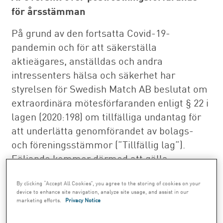
för årsstämman
På grund av den fortsatta Covid-19-
pandemin och för att säkerställa
aktieägares, anställdas och andra
intressenters hälsa och säkerhet har
styrelsen för Swedish Match AB beslutat om
extraordinära mötesförfaranden enligt § 22 i
lagen (2020:198) om tillfälliga undantag för
att underlätta genomförandet av bolags-
och föreningsstämmor (”Tillfällig lag”).
Följande kommer därmed att gälla:
1. Årsstämman kommer att äga rum
By clicking “Accept All Cookies”, you agree to the storing of cookies on your
tisdagen den 13 april 2021. Inga aktieägare,
device to enhance site navigation, analyze site usage, and assist in our
marketing efforts.
Privacy Notice
ombud eller andra externa personer kan
dock delta personligen.