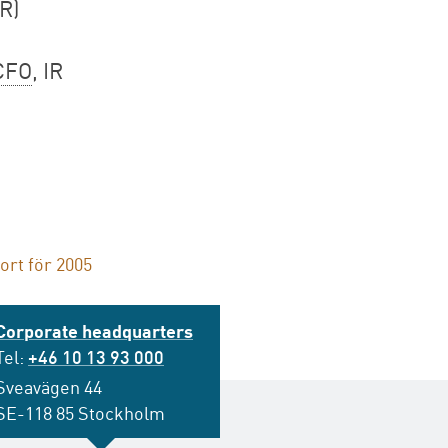
IR)
CFO
, IR
ort för 2005
Corporate headquarters
Tel:
+46 10 13 93 000
Sveavägen 44
SE-118 85 Stockholm