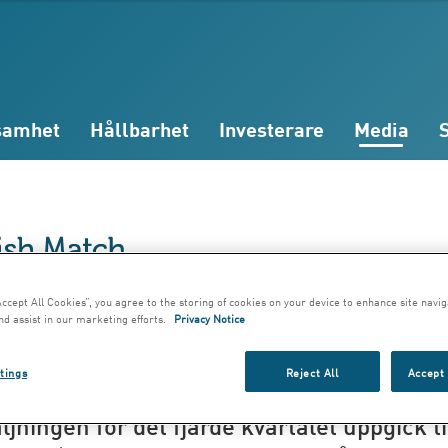
samhet
Hållbarhet
Investerare
Media
elande; 15 feb, 2006 9:41 CET
Accept All Cookies”, you agree to the storing of cookies on your device to enhance site navig
nd assist in our marketing efforts.
Privacy Notice
slutsrapport för 2
tings
Reject All
Accept 
ljningen för det fjärde kvartalet uppgick ti