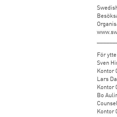
Swedish
Besöksa
Organis
www.sw
______
För ytte
Sven Hi
Kontor 0
Lars Da
Kontor 0
Bo Auli
Counse
Kontor 0