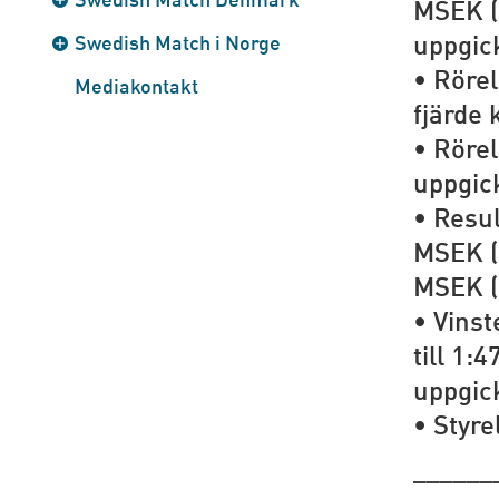
MSEK (3
uppgick
Swedish Match i Norge
• Rörel
Mediakontakt
fjärde 
• Rörel
uppgick
• Resul
MSEK (2
MSEK (
• Vinst
till 1:
uppgick
• Styre
______