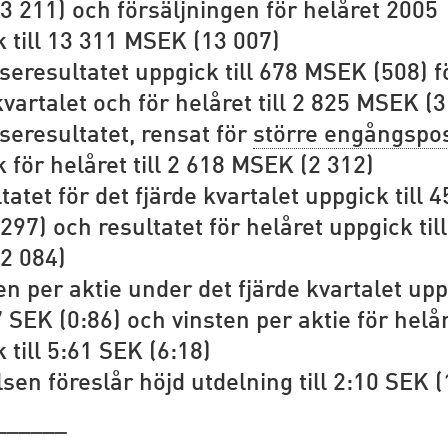
 211) och försäljningen för helåret 2005
 till 13 311 MSEK (13 007)
seresultatet uppgick till 678 MSEK (508) f
kvartalet och för helåret till 2 825 MSEK (3
seresultatet, rensat för
större engångspo
 för helåret till 2 618 MSEK (2 312)
tatet för det fjärde kvartalet uppgick till 4
97) och resultatet för helåret uppgick till
2 084)
en per aktie under det fjärde kvartalet up
47 SEK (0:86) och vinsten per aktie för helå
 till 5:61 SEK (6:18)
lsen föreslår höjd utdelning till 2:10 SEK (
______