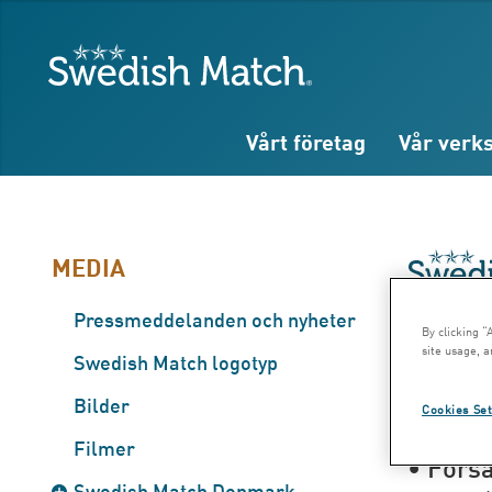
Sök
Fritext
Fritext
Swedish Match
Vårt företag
Vår verk
MEDIA
Pressmeddelanden och nyheter
Pressmedd
By clicking “
site usage, a
Bok
Swedish Match logotyp
Bilder
Cookies Set
Filmer
• Försä
Swedish Match Denmark