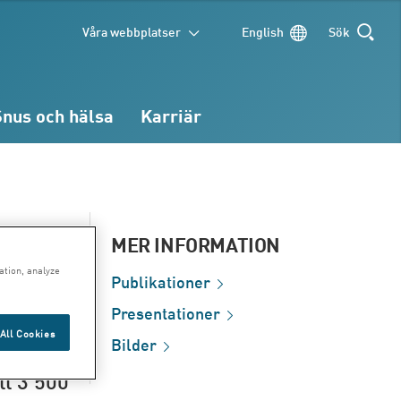
Våra webbplatser
English
Sök
SÖK
Snus och hälsa
Karriär
MER INFORMATION
ation, analyze
Publikationer
005
Presentationer
All Cookies
Bilder
ll 3 500