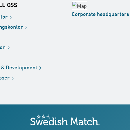
ILL OSS
Corporate
headquarters
tor
ingskontor
ion
h &
Development
sser
Swedish Match