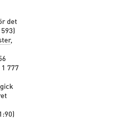
ör det
 593)
ster
,
56
 1 777
pgick
ret
1:90)