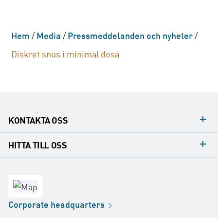
Hem
/
Media
/
Pressmeddelanden och nyheter
/
Diskret snus i minimal dosa
KONTAKTA OSS
Mediakontakt
HITTA TILL OSS
Konsumentkontakt
Huvudkontor
Försäljningskontor
Fabrik
Corporate
headquarters
Distribution