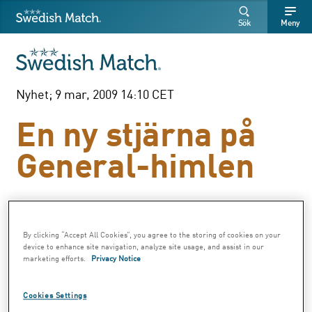
Swedish Match
Sök
Fritext
Fritext
Sök
Meny
SÖK
Nyhet; 9 mar, 2009 14:10 CET
En ny stjärna på
General-himlen
General White Portion blir mönsterbildande
för utformningen i dosan.
By clicking “Accept All Cookies”, you agree to the storing of cookies on your
device to enhance site navigation, analyze site usage, and assist in our
marketing efforts.
Privacy Notice
General White Portion blir nu den andra
medlemmen i General-familjen där prillorna
Cookies Settings
bildar ett stjärnformat mönster.