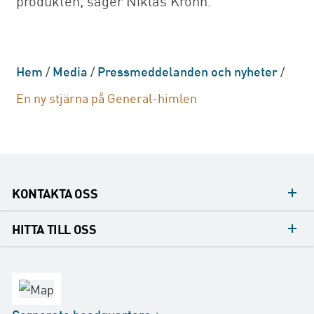
produkten, säger Niklas Krohn.
Hem
/
Media
/
Pressmeddelanden och nyheter
/
En ny stjärna på General-himlen
KONTAKTA OSS
Mediakontakt
HITTA TILL OSS
Konsumentkontakt
Huvudkontor
Försäljningskontor
Fabrik