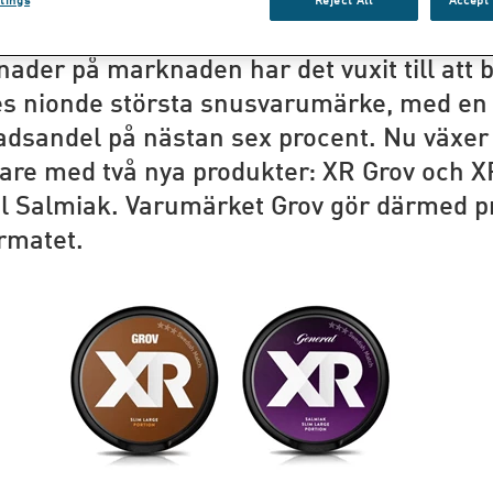
 Match lanserade XR i april 2015. Efter d
ader på marknaden har det vuxit till att b
es nionde största snusvarumärke, med en
dsandel på nästan sex procent. Nu växer
gare med två nya produkter: XR Grov och X
l Salmiak. Varumärket Grov gör därmed p
rmatet.