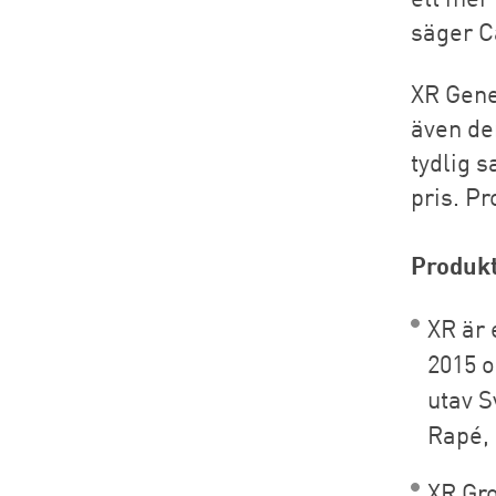
säger C
XR Gene
även de
tydlig s
pris. Pr
Produk
XR är
2015 o
utav S
Rapé, 
XR Gro