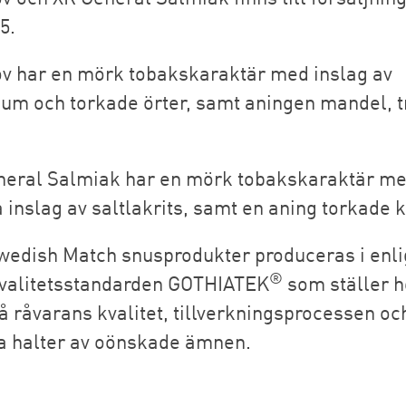
5.
v har en mörk tobakskaraktär med inslag av
um och torkade örter, samt aningen mandel, t
neral Salmiak har en mörk tobakskaraktär m
a inslag av saltlakrits, samt en aning torkade 
wedish Match snusprodukter produceras i enli
®
valitetsstandarden GOTHIATEK
som ställer 
å råvarans kvalitet, tillverkningsprocessen oc
na halter av oönskade ämnen.