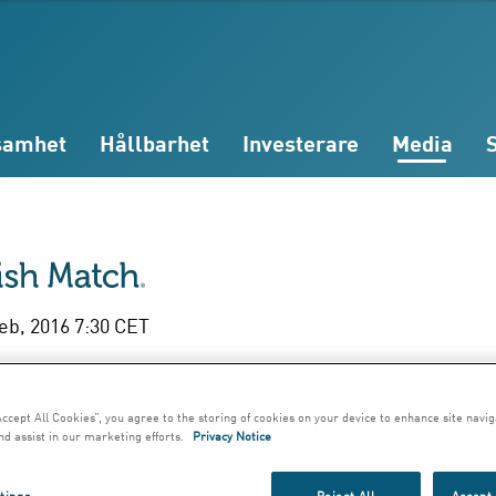
samhet
Hållbarhet
Investerare
Media
feb, 2016 7:30 CET
ANGE (XR) växer m
Accept All Cookies”, you agree to the storing of cookies on your device to enhance site navig
 nya produkter
nd assist in our marketing efforts.
Privacy Notice
tings
Reject All
Accept 