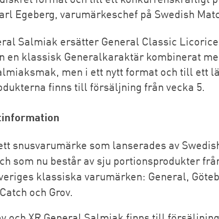
arl Egeberg, varumärkeschef på Swedish Matc
ral Salmiak ersätter General Classic Licorice
n en klassisk Generalkaraktär kombinerat me
almiaksmak, men i ett nytt format och till ett l
odukterna finns till försäljning från vecka 5.
tinformation
 ett snusvarumärke som lanserades av Swedis
ch som nu består av sju portionsprodukter från
veriges klassiska varumärken: General, Göte
Catch och Grov.
v och XR General Salmiak finns till försäljning