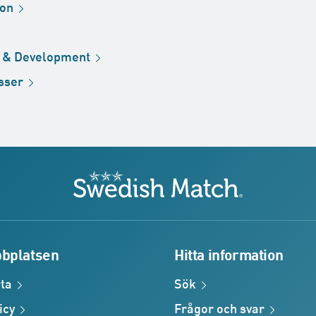
ion
h &
Development
sser
Swedish Match
bplatsen
Hitta information
ta
Sök
icy
Frågor och
svar