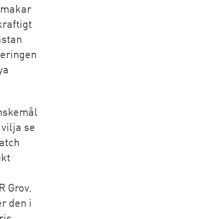
 smakar
kraftigt
ästan
seringen
ya
önskemål
vilja se
Match
ukt
R Grov.
r den i
ris,