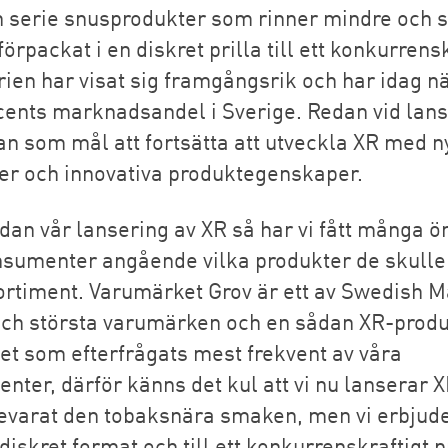
n serie snusprodukter som rinner mindre och
förpackat i en diskret prilla till ett konkurrens
erien har visat sig framgångsrik och har idag n
cents marknadsandel i Sverige. Redan vid lan
n som mål att fortsätta att utveckla XR med n
er och innovativa produktegenskaper.
edan vår lansering av XR så har vi fått många 
nsumenter angående vilka produkter de skulle 
sortiment. Varumärket Grov är ett av Swedish 
och största varumärken och en sådan XR-prod
det som efterfrågats mest frekvent av våra
nter, därför känns det kul att vi nu lanserar X
bevarat den tobaksnära smaken, men vi erbjude
diskret format och till ett konkurrenskraftigt p