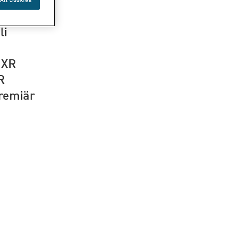
rygt
li
 XR
R
remiär