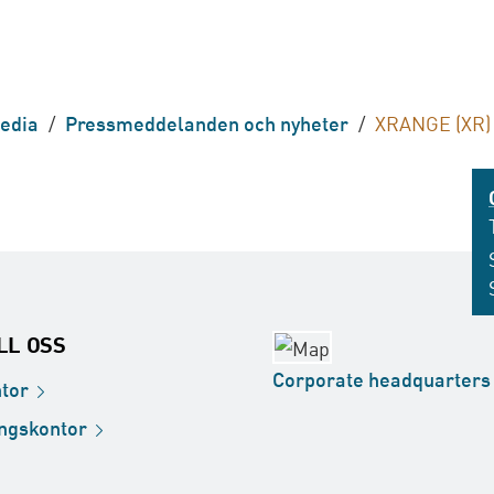
edia
/
Pressmeddelanden och nyheter
/
XRANGE (XR) 
ILL OSS
Corporate
headquarters
tor
ingskontor