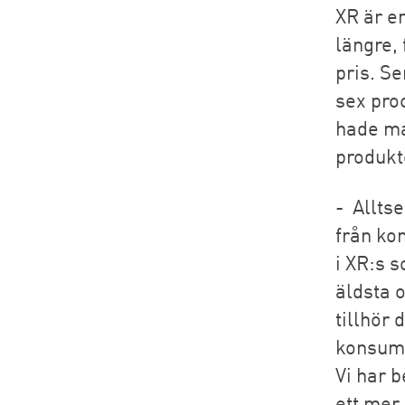
XR är e
längre, 
pris. S
sex pro
hade ma
produkt
- Allts
från ko
i XR:s 
äldsta 
tillhör 
konsume
Vi har 
ett mer 