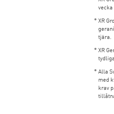
vecka 
XR Gro
gerani
tjära.
XR Ge
tydlig
Alla S
med k
krav p
tillåt