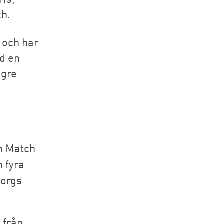
h.
 och har
d en
ägre
h Match
 fyra
borgs
 från