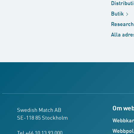
Distribut
Butik
Researc
Alla
adre
Om web
Swedish Match AB
SE-118 85 Stockholm
Webbkar
Webbpol
Tel +46 10 13 93 000