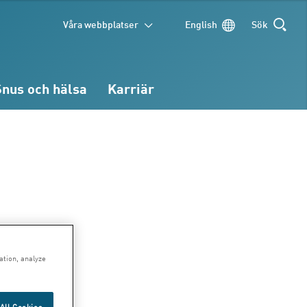
Våra webbplatser
English
Sök
SÖK
Snus och hälsa
Karriär
ed
ation, analyze
All Cookies