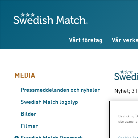
Sök
Fritext
Fritext
Swedish Match
Vårt företag
Vår verk
MEDIA
Pressmeddelanden och nyheter
Nyhet; 3 
XR
Swedish Match logotyp
Bilder
By clicking “
två
site usage, a
Filmer
Swedish Match Denmark
Cookies Set