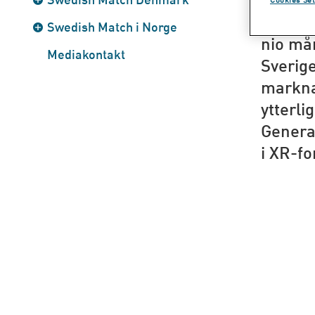
Swedish
Swedish Match i Norge
nio mån
Mediakontakt
Sverig
markna
ytterli
Genera
i XR-fo