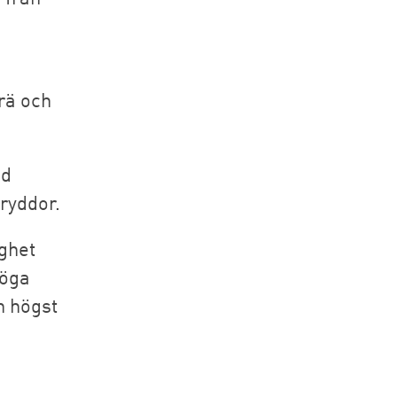
rä och
ed
kryddor.
ghet
höga
h högst