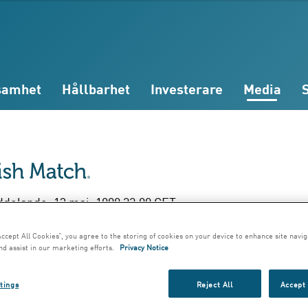
samhet
Hållbarhet
Investerare
Media
elande; 13 maj, 1998 22:00 CET
mmentarer från
Accept All Cookies”, you agree to the storing of cookies on your device to enhance site navig
nd assist in our marketing efforts.
Privacy Notice
edish Match med
tings
Reject All
Accept 