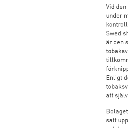
Vid den
under m
kontrol
Swedish
är den 
tobaksv
tillkom
förknip
Enligt d
tobaksv
att själ
Bolaget 
satt up