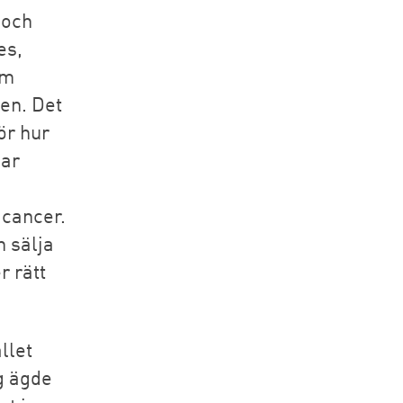
 och
es,
om
en. Det
ör hur
har
gcancer.
h sälja
r rätt
llet
g ägde