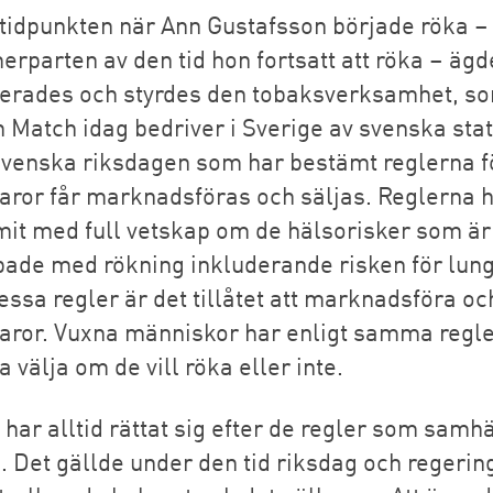
 tidpunkten när Ann Gustafsson började röka –
erparten av den tid hon fortsatt att röka – ägd
lerades och styrdes den tobaksverksamhet, s
 Match idag bedriver i Sverige av svenska stat
svenska riksdagen som har bestämt reglerna f
aror får marknadsföras och säljas. Reglerna 
mit med full vetskap om de hälsorisker som är
pade med rökning inkluderande risken för lun
essa regler är det tillåtet att marknadsföra oc
aror. Vuxna människor har enligt samma regle
va välja om de vill röka eller inte.
har alltid rättat sig efter de regler som samhä
p. Det gällde under den tid riksdag och regerin