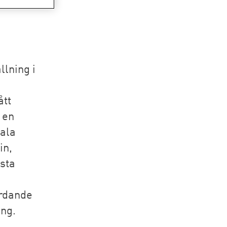
llning i
ått
d en
gala
in,
gsta
ärdande
ing.