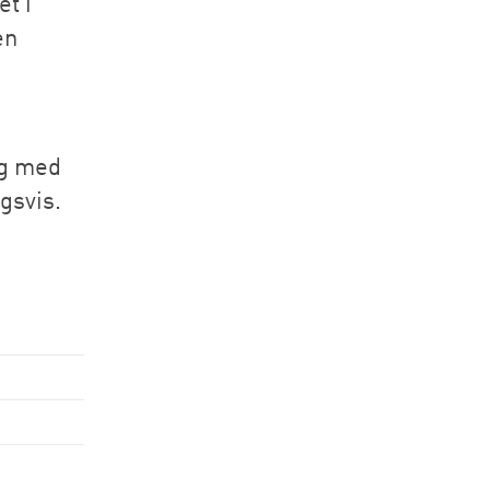
et i
en
ng med
gsvis.