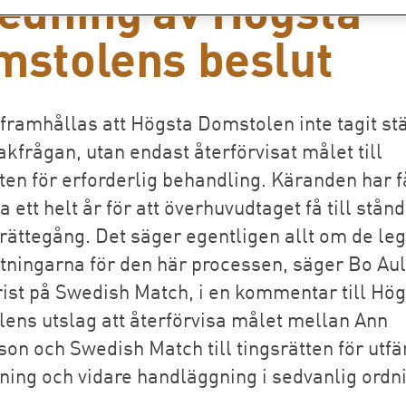
edning av Högsta
mstolens beslut
framhållas att Högsta Domstolen inte tagit stä
akfrågan, utan endast återförvisat målet till
ten för erforderlig behandling. Käranden har f
 ett helt år för att överhuvudtaget få till stån
rättegång. Det säger egentligen allt om de le
ttningarna för den här processen, säger Bo Aul
rist på Swedish Match, i en kommentar till Hö
ens utslag att återförvisa målet mellan Ann
son och Swedish Match till tingsrätten för utf
ning och vidare handläggning i sedvanlig ordn