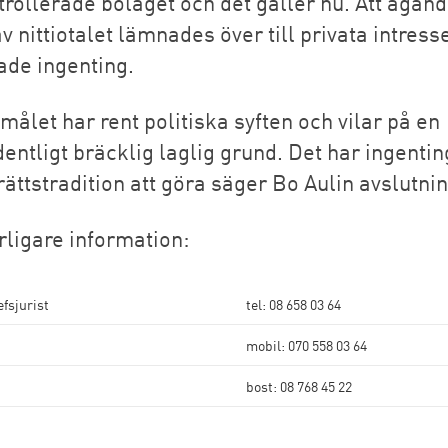
rollerade bolaget och det gäller nu. Att ägand
v nittiotalet lämnades över till privata intress
ade ingenting.
målet har rent politiska syften och vilar på en
entligt bräcklig laglig grund. Det har ingenti
ättstradition att göra säger Bo Aulin avslutnin
rligare information:
efsjurist
tel: 08 658 03 64
mobil: 070 558 03 64
bost: 08 768 45 22