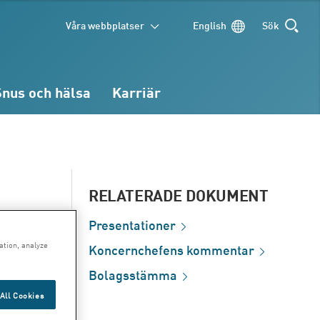
Våra webbplatser
English
Sök
SÖK
Snus och hälsa
Karriär
RELATERADE DOKUMENT
Presentationer
ation, analyze
Koncernchefens
kommentar
Bolagsstämma
All Cookies