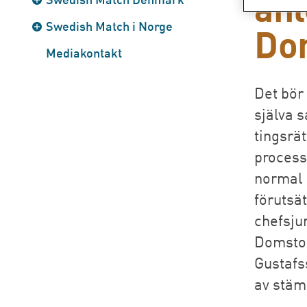
anl
Swedish Match i Norge
Do
Mediakontakt
Det bör 
själva s
tingsrät
processa
normal 
förutsä
chefsju
Domstol
Gustafs
av stäm