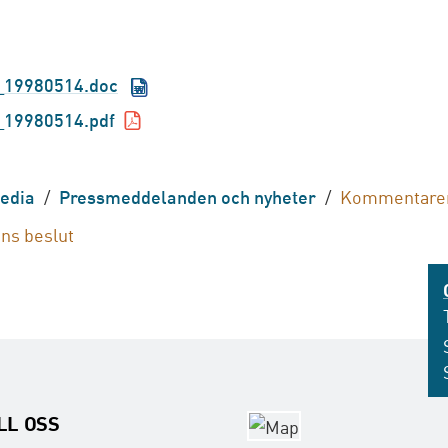
_19980514.doc
19980514.pdf
edia
/
Pressmeddelanden och nyheter
/
Kommentarer 
ns beslut
ILL OSS