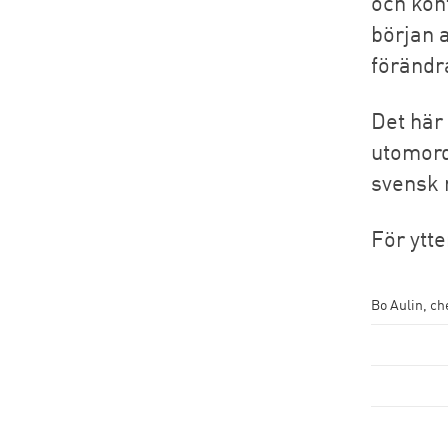
och kont
början a
förändr
Det här 
utomord
svensk r
För ytte
Bo Aulin, ch