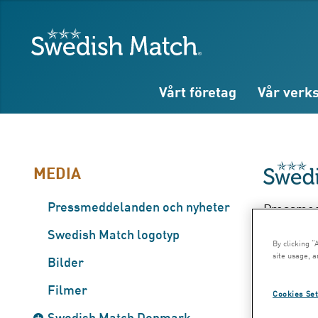
Sök
Fritext
Fritext
Swedish Match
Vårt företag
Vår verk
MEDIA
Pressmeddelanden och nyheter
Pressmedd
Ko
Swedish Match logotyp
By clicking “
site usage, a
Bilder
Sw
Filmer
Cookies Set
Swedish Match Denmark