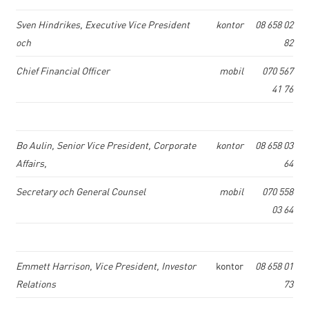
Sven Hindrikes, Executive Vice President
kontor
08 658 02
och
82
Chief Financial Officer
mobil
070 567
41 76
Bo Aulin, Senior Vice President, Corporate
kontor
08 658 03
Affairs,
64
Secretary och General Counsel
mobil
070 558
03 64
Emmett Harrison, Vice President, Investor
kontor
08 658 01
Relations
73