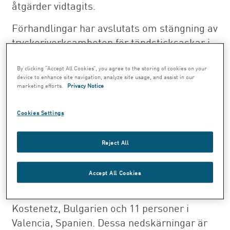
åtgärder vidtagits.
Förhandlingar har avslutats om stängning av
tryckeriverksamheten för tändsticksaskar i
Geraardsbergen i Belgien, varigenom 39
personer sägs upp. Tryckeriverksamheten
By clicking “Accept All Cookies”, you agree to the storing of cookies on your
device to enhance site navigation, analyze site usage, and assist in our
kommer att koncentreras till Vetlanda, vilket
marketing efforts.
Privacy Notice
beräknas vara genomfört under slutet av
detta år. Som ett resultat av denna
Cookies Settings
förändring kommer 12 nya arbetstillfällen
att skapas i Vetlanda.
Reject All
Den totala arbetsstyrkan kommer att
Accept All Cookies
minska med ytterligare 135 personer, varav
74 personer i Szeged, Ungern, 50 personer i
Kostenetz, Bulgarien och 11 personer i
Valencia, Spanien. Dessa nedskärningar är