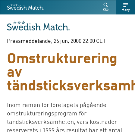
Swedish Match
Sök
Fritext
Fritext
Sök
Meny
SÖK
Pressmeddelande; 26 jun, 2000 22:00 CET
Omstrukturering
av
tändsticksverksam
Inom ramen för företagets pågående
omstruktureringsprogram för
tändsticksverksamheten, vars kostnader
reserverats i 1999 års resultat har ett antal