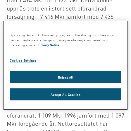
uppnås trots en i stort sett oförändrad
försäljning - 7 416 Mkr jämfört med 7 435
Mkr föregående år. Samtliga divisioner
förbättrade sina rörelseresultat.
By clicking “Accept All Cookies”, you agree to the storing of cookies on your
device to enhance site navigation, analyze site usage, and assist in our
Resultatförbättringen beror framför allt på
marketing efforts.
Privacy Notice
en positiv prisutveckling för flertalet
produktgrupper, ökade volymer för vissa
Cookies Settings
produktslag samt betydande
effektiviseringar och kostnadsbesparingar.
Reject All
Nettoresultatet - d v s resultatet efter poster
Accept All Cookies
av engångskaraktär, finansnetto,
minoritetsandelar och skatt - är i stort sett
oförändrat: 1 109 Mkr 1996 jämfört med 1 097
Mkr föregående år. Nettoresultatet har