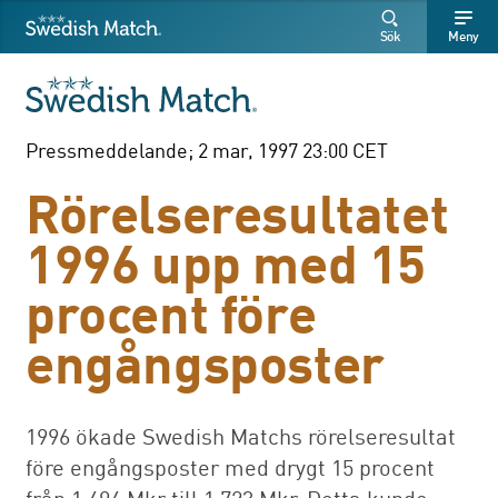
Swedish Match
Sök
Fritext
Fritext
Sök
Meny
SÖK
Pressmeddelande; 2 mar, 1997 23:00 CET
Rörelseresultatet
1996 upp med 15
procent före
engångsposter
1996 ökade Swedish Matchs rörelseresultat
före engångsposter med drygt 15 procent
från 1 494 Mkr till 1 723 Mkr. Detta kunde